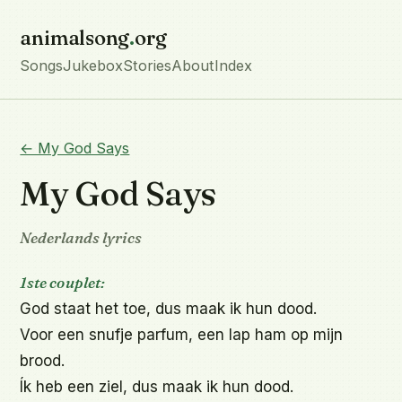
animalsong
.
org
Songs
Jukebox
Stories
About
Index
← My God Says
My God Says
Nederlands lyrics
1ste couplet:
God staat het toe, dus maak ik hun dood.

Voor een snufje parfum, een lap ham op mijn 
brood.

Ík heb een ziel, dus maak ik hun dood.
